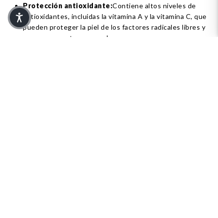
Protección antioxidante:
Contiene altos niveles de
antioxidantes, incluidas la vitamina A y la vitamina C, que
pueden proteger la piel de los factores radicales libres y
promover una tez renovada.
No graso:
El aceite tiene una textura ligera y no grasa
que se absorbe rápidamente en la piel, lo que lo hace
adecuado para todo tipo de piel, incluidas las pieles
grasas y mixtas.
Brillo de la piel:
Se sabe que el aceite de semilla de
brócoli le da a la piel un brillo vibrante y natural, gracias a
su composición rica en nutrientes.
Rejuvenecedor:
Los antioxidantes y ácidos grasos del
aceite de semilla de brócoli favorecen la elasticidad de la
piel y minimizan la apariencia de piel madura.