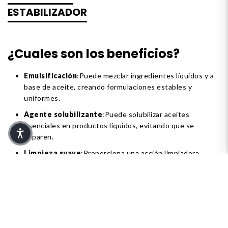
ESTABILIZADOR
¿Cuales son los beneficios?
Emulsificación
:Puede mezclar ingredientes líquidos y a
base de aceite, creando formulaciones estables y
uniformes.
Agente solubilizante
:Puede solubilizar aceites
esenciales en productos líquidos, evitando que se
separen.
Limpieza suave
:Proporciona una acción limpiadora
suave, lo que lo hace adecuado para pieles sensibles.
Textura
:Contribuye a la sensación general y la
consistencia de los productos para el cuidado de la piel,
proporcionándoles una aplicación más suave.