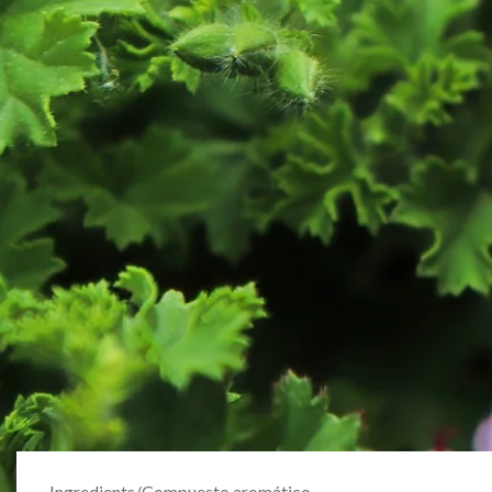
Ingredients
/
Compuesto aromático