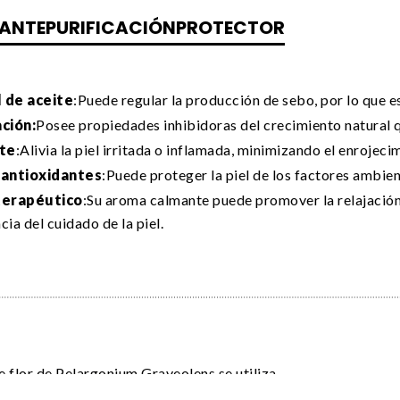
ANTE
PURIFICACIÓN
PROTECTOR
 de aceite
:Puede regular la producción de sebo, por lo que e
ación:
Posee propiedades inhibidoras del crecimiento natural 
te
:Alivia la piel irritada o inflamada, minimizando el enrojeci
 antioxidantes
:Puede proteger la piel de los factores ambient
erapéutico
:Su aroma calmante puede promover la relajación 
cia del cuidado de la piel.
de flor de Pelargonium Graveolens se utiliza
 facial bioactivo corrector F92
De